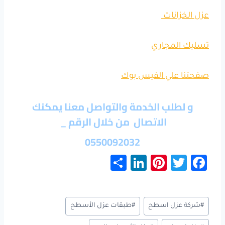
عزل الخزانات
تسليك المجاري
صفحتنا علي الفيس بوك
و لطلب الخدمة والتواصل معنا يمكنك
الاتصال من خلال الرقم _
0550092032
S
Li
Pi
T
Fa
h
nk
nt
wi
ce
ar
e
er
tt
b
وسوم
#
شركة عزل اسطح
#
طبقات عزل الأسطح
e
dI
es
er
o
المقال: