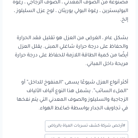
مصنوعة من الصوف المعدني ، الصوف الزجاجي ، رغوة
البوليسترين ، رغوة البولي يوريثان ، لوح عزل السليلوز ،
إلخ.
بشكل عام ، الغرض من العزل هو تقليل فقد الحرارة
والحفاظ على درجة حرارة شاغلي المبنى. يقلل العزل
أيضًا من كمية الطاقة اللازمة للحفاظ على درجة حرارة
مريحة داخل المباني.
أكثر أنواع العزل شيوعًا يسمى “المنفوخ للداخل” أو
“الملء السائب”. يشمل هذا النوع ألياف الألياف
الزجاجية والسليلوز والصوف المعدني التي يتم نفخها
في تجاويف الجدار بواسطة ضاغط الهواء.
وسوم
#
أرخص شركة كشف تسربات المياة بالرياض
المقال: