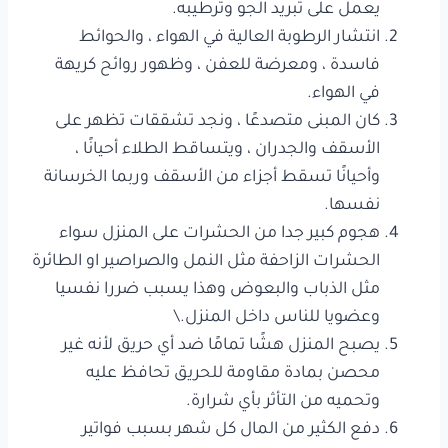
يعمل على تبريد الجو وترطيبه.
انتشار الرطوبة العالية في الهواء ، والحوائط
فاسدة ، ومعرضة للعفن ، وظهور روائح كريهة
في الهواء.
كان المبنى متصدعًا ، ونجد تشققات تظهر على
الأسقف والجدران ، ويتساقط الطلاء أحيانًا ،
وأحيانًا تسقط أجزاء من الأسقف وربما الخرسانة
نفسها.
هجوم كبير جدا من الحشرات على المنزل سواء
الحشرات الزاحفة مثل النمل والصراصير او الطائرة
مثل الذباب والبعوض وهذا يسبب ضررا نفسيا
وعضويا للناس داخل المنزل.\
يصبح المنزل هشًا تمامًا ضد أي حريق لأنه غير
محصن بمادة مقاومة للحريق تحافظ عليه
وتحميه من التأثر بأي شرارة.
دفع الكثير من المال كل شهر بسبب فواتير