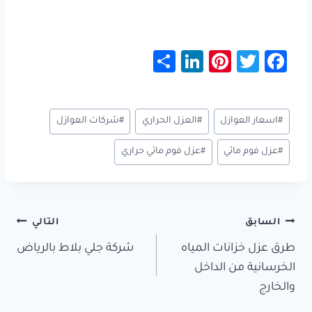
S
Li
Pi
T
Fa
h
nk
nt
wi
ce
ar
e
er
tt
b
وسوم
#
اسعار العوازل
#
العزل الحراري
#
شركات العوازل
e
dI
es
er
o
المقال:
n
t
ok
#
عزل فوم مائي
#
عزل فوم مائي حراري
تصفّح
السابق
التالي
المقالات
طرق عزل خزانات المياه
شركة جلي بلاط بالرياض
الخرسانية من الداخل
والخارج